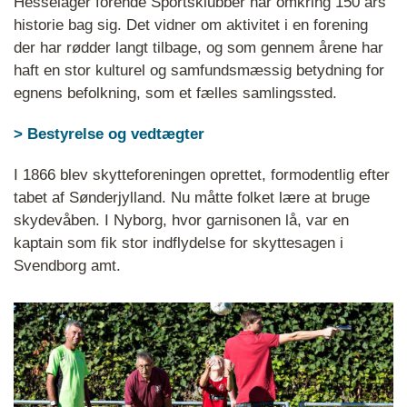
Hesselager forende Sportsklubber har omkring 150 års
historie bag sig. Det vidner om aktivitet i en forening
der har rødder langt tilbage, og som gennem årene har
haft en stor kulturel og samfundsmæssig betydning for
egnens befolkning, som et fælles samlingssted.
> Bestyrelse og vedtægter
I 1866 blev skytteforeningen oprettet, formodentlig efter
tabet af Sønderjylland. Nu måtte folket lære at bruge
skydevåben. I Nyborg, hvor garnisonen lå, var en
kaptain som fik stor indflydelse for skyttesagen i
Svendborg amt.