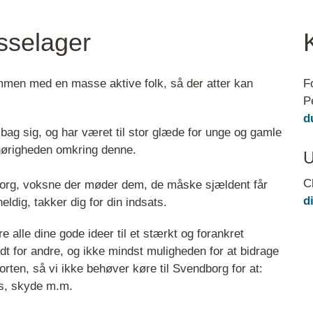
esselager
ammen med en masse aktive folk, så der atter kan
F
P
d
bag sig, og har været til stor glæde for unge og gamle
hørigheden omkring denne.
U
C
borg, voksne der møder dem, de måske sjældent får
d
ldig, takker dig for din indsats.
e alle dine gode ideer til et stærkt og forankret
dt for andre, og ikke mindst muligheden for at bidrage
ten, så vi ikke behøver køre til Svendborg for at:
ss, skyde m.m.