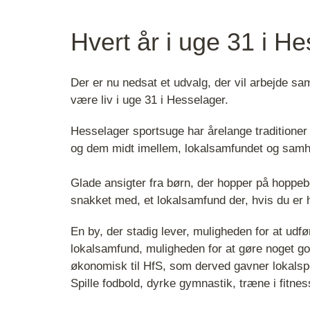
Hvert år i uge 31 i H
Der er nu nedsat et udvalg, der vil arbejde s
være liv i uge 31 i Hesselager.
Hesselager sportsuge har årelange traditioner 
og dem midt imellem, lokalsamfundet og sam
Glade ansigter fra børn, der hopper på hoppe
snakket med, et lokalsamfund der, hvis du er he
En by, der stadig lever, muligheden for at udfør
lokalsamfund, muligheden for at gøre noget go
økonomisk til HfS, som derved gavner lokalspor
Spille fodbold, dyrke gymnastik, træne i fitne