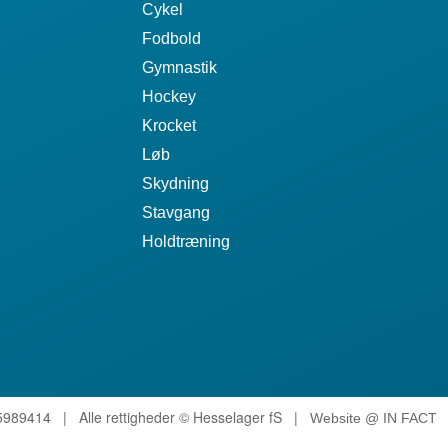
Cykel
Fodbold
Gymnastik
Hockey
Krocket
Løb
Skydning
Stavgang
Holdtræning
989414 | Alle rettigheder © Hesselager fS |
Website @ IN FACT