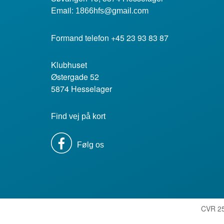
Email:
1866hfs@gmail.com
Formand telefon +45 23 93 83 87
Klubhuset
Østergade 52
5874 Hesselager
Find vej på kort
Følg os
CVR 25