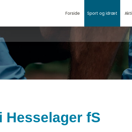
Forside
Sport og idræt
Akt
i Hesselager fS